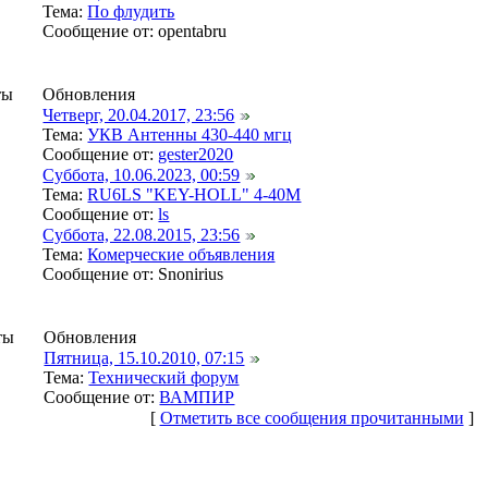
Тема:
По флудить
Сообщение от:
opentabru
ты
Обновления
Четверг, 20.04.2017, 23:56
Тема:
УКВ Антенны 430-440 мгц
Сообщение от:
gester2020
Суббота, 10.06.2023, 00:59
Тема:
RU6LS "KEY-HOLL" 4-40M
Сообщение от:
ls
Суббота, 22.08.2015, 23:56
Тема:
Комерческие объявления
Сообщение от:
Snonirius
ты
Обновления
Пятница, 15.10.2010, 07:15
Тема:
Технический форум
Сообщение от:
ВАМПИР
[
Отметить все сообщения прочитанными
]