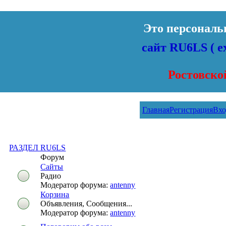
Это персонал
сайт RU6LS ( 
Ростовско
Главная
Регистрация
Вхо
РАЗДЕЛ RU6LS
Форум
Сайты
Радио
Модератор форума:
antenny
Корзина
Объявления, Сообщения...
Модератор форума:
antenny