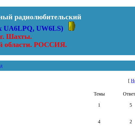
ьный радиолюбительский
ex UA6LPQ, UW6LS)
г. Шахты.
й области. РОССИЯ.
д
[
Н
Темы
Отве
1
5
4
2