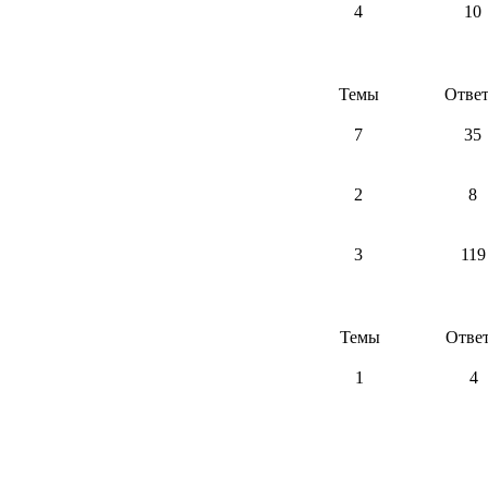
4
10
Темы
Отве
7
35
2
8
3
119
Темы
Отве
1
4