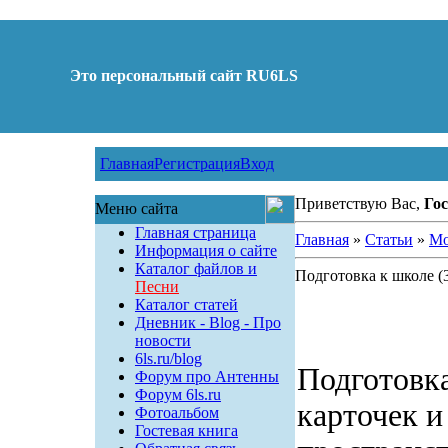
Это персональный сайт RU6LS
Главная
Регистрация
Вход
Приветствую Вас,
Гос
Меню сайта
Главная страница
Главная
»
Статьи
»
Мо
Информация о сайте
Каталог файлов и
Подготовка к школе (
Песни
Каталог статей
Дневник - Blog - Про
новости
6ls.ru/blog
Подготовка
Форум про Антенны
Форум 6ls.ru
карточек и
Фотоальбом
Гостевая книга