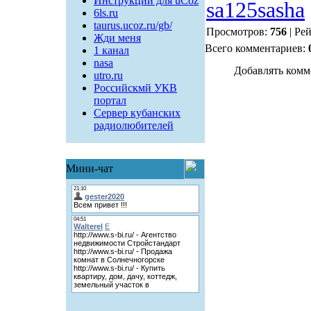
Инструкции для uCoz
sa125sasha
6ls.ru
taurus.ucoz.ru/gb/
Просмотров:
756
| Ре
Жди меня
Всего комментариев:
1 канал
nasa
Добавлять комм
utro.ru
Российскмй УКВ
портал
Сервер кубанских
радиолюбителей
Мини-чат