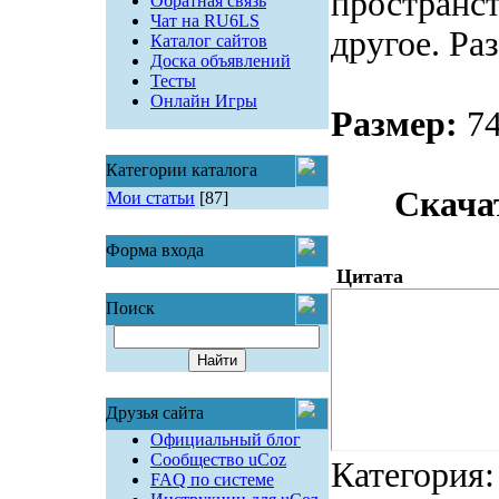
пространст
Обратная связь
Чат на RU6LS
другое. Ра
Каталог сайтов
Доска объявлений
Тесты
Онлайн Игры
Размер:
74
Категории каталога
Скача
Мои статьи
[87]
Форма входа
Цитата
Поиск
Друзья сайта
Официальный блог
Сообщество uCoz
Категория
FAQ по системе